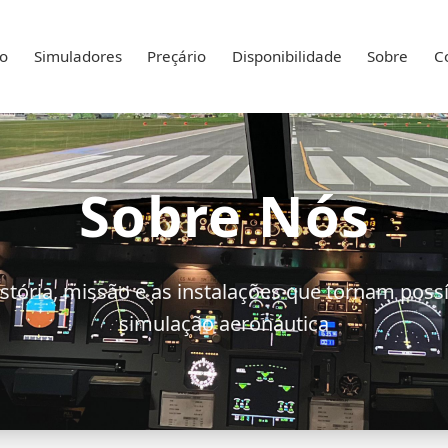
io
Simuladores
Preçário
Disponibilidade
Sobre
C
Sobre Nós
stória, missão e as instalações que tornam possí
simulação aeronáutica