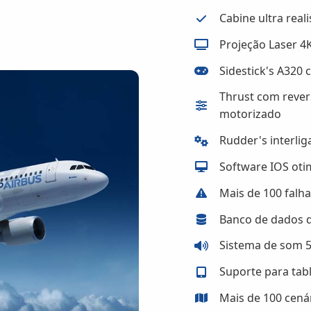
Cabine ultra reali
Projeção Laser 4
Sidestick's A320 
Thrust com revers
motorizado
Rudder's interli
Software IOS oti
Mais de 100 falh
Banco de dados d
Sistema de som 5
Suporte para table
Mais de 100 cenár