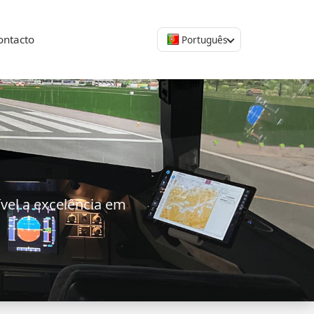
ontacto
Português
vel a excelência em