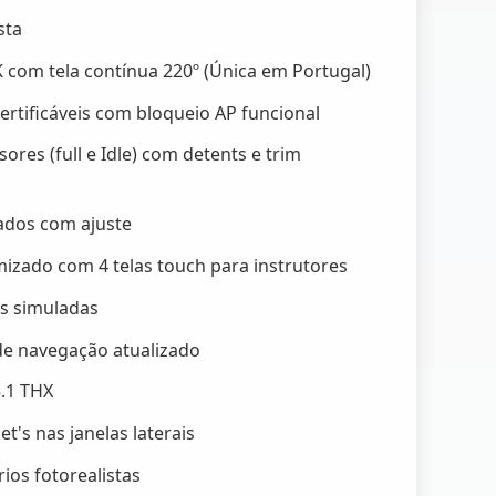
sta
K com tela contínua 220º (Única em Portugal)
certificáveis com bloqueio AP funcional
ores (full e Idle) com detents e trim
gados com ajuste
mizado com 4 telas touch para instrutores
as simuladas
e navegação atualizado
.1 THX
t's nas janelas laterais
ios fotorealistas