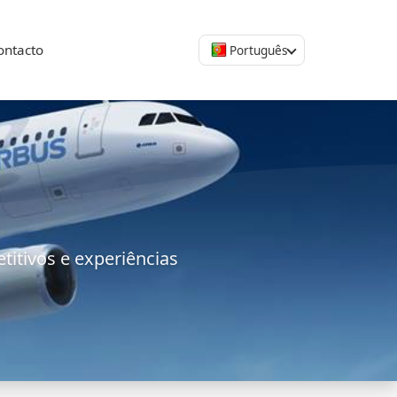
ontacto
Português
itivos e experiências