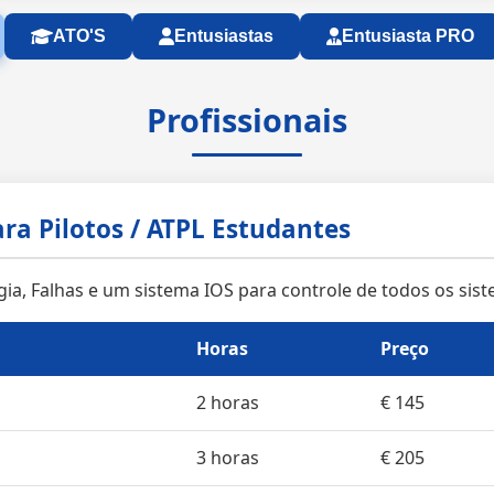
ATO'S
Entusiastas
Entusiasta PRO
Profissionais
ra Pilotos / ATPL Estudantes
gia, Falhas e um sistema IOS para controle de todos os sis
Horas
Preço
2 horas
€ 145
3 horas
€ 205