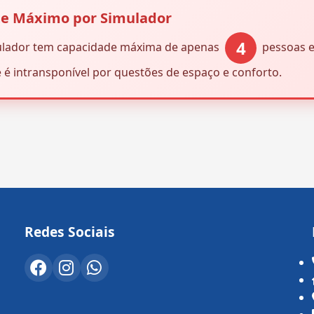
te Máximo por Simulador
4
ulador tem capacidade máxima de apenas
pessoas 
e é intransponível por questões de espaço e conforto.
Redes Sociais